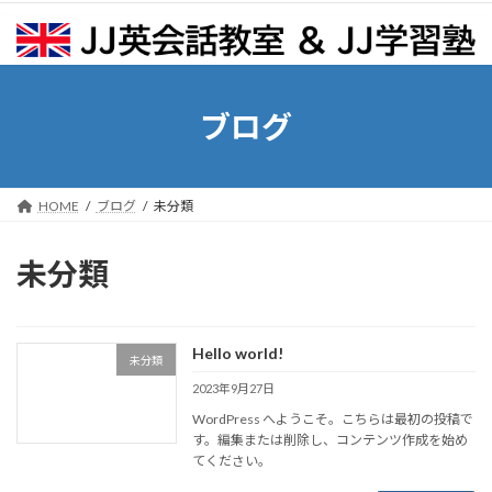
コ
ナ
ン
ビ
テ
ゲ
ン
ー
ツ
シ
ブログ
へ
ョ
ス
ン
キ
に
ッ
移
HOME
ブログ
未分類
プ
動
未分類
Hello world!
未分類
2023年9月27日
WordPress へようこそ。こちらは最初の投稿で
す。編集または削除し、コンテンツ作成を始め
てください。